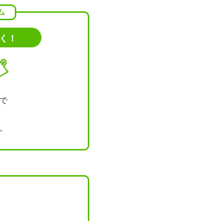
ム
がく！
で
。