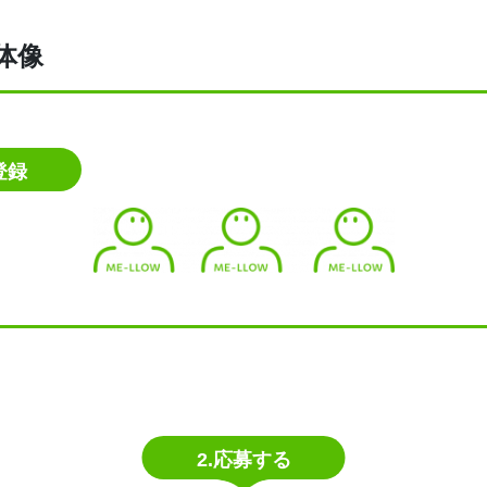
体像
登録
2.応募する