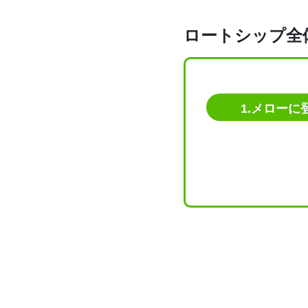
ロートシップ全
1.メローに