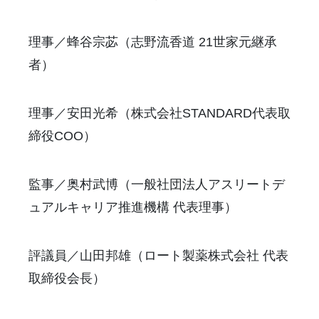
理事／蜂谷宗苾（志野流香道 21世家元継承
者）
理事／安田光希（株式会社STANDARD代表取
締役COO）
監事／奥村武博（一般社団法人アスリートデ
ュアルキャリア推進機構 代表理事）
評議員／山田邦雄（ロート製薬株式会社 代表
取締役会長）