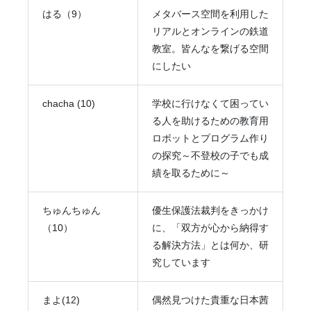
はる（9）
メタバース空間を利用した
リアルとオンラインの鉄道
教室。皆んなを繋げる空間
にしたい
chacha (10)
学校に行けなくて困ってい
る人を助けるための教育用
ロボットとプログラム作り
の探究～不登校の子でも成
績を取るために～
ちゅんちゅん
優生保護法裁判をきっかけ
（10）
に、「双方が心から納得す
る解決方法」とは何か、研
究しています
まよ(12)
偶然見つけた貴重な日本茜