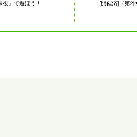
放課後」で遊ぼう！
[開催済]（第