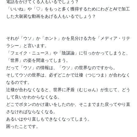
電話をかけてくる人もいるでしょう？
「いいね」や「♡」
をもっと多く獲得するためにわざとAIで加工
した大袈裟な動画を
あげる人もいるでしょう？
それが「ウソ」か「ホント」かを見分ける力を「メディア・
リテ
ラシー」と言います。
「フェイク・ニュース」や「陰謀論」に引っかかってしまうと、
「
世界」の姿を間違ってしまう。
だって「ウソ」の情報は、「ウソ」の世界なのですから。
そしてウソの世界は、必ずどこかで辻褄（つじつま）
が合わなく
なるのです。
辻褄が合わなくなると、世界に矛盾（むじゅん）が生じて、
どう
して良いかわからなくなる。
どこでボタンのかけ違いをしたのか、
そこまでまた戻ってやり直
さなければならなくなる。
あるいはやり直しもできなくなってしまう。
困ったことです。