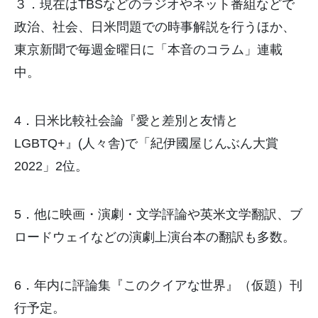
３．現在はTBSなどのラジオやネット番組などで
政治、社会、
日米問題での時事解説を行うほか、
東京新聞で毎週金曜日に「
本音のコラム」連載
中。
4．日米比較社会論『愛と差別と友情と
LGBTQ+』(人々舎)で「紀伊國屋じんぶん大賞
2022」2位。
5．他に映画・演劇・文学評論や英米文学翻訳、
ブ
ロードウェイなどの演劇上演台本の翻訳も多数。
6．年内に評論集『このクイアな世界』（仮題）刊
行予定。