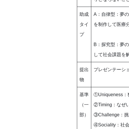
助成
A：自律型：夢
タイ
を制作して医療
プ
B：探究型：夢
して社会課題を
提出
プレゼンテーシ
物
基準
①Uniquenes
（一
②Timing：な
部）
③Challeng
④Socialit