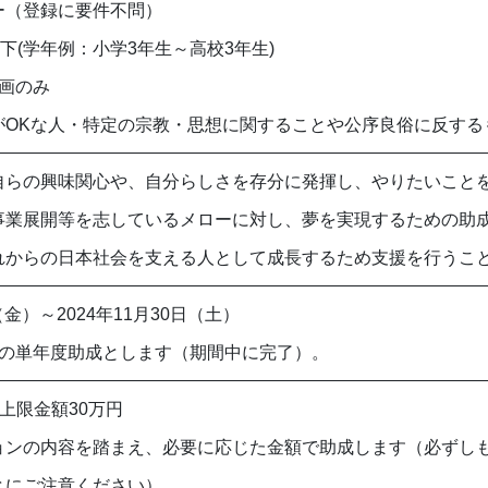
ー（登録に要件不問）
以下(学年例：小学3年生～高校3年生)
画のみ
がOKな人・特定の宗教・思想に関することや公序良俗に反する
自らの興味関心や、自分らしさを存分に発揮し、やりたいこと
事業展開等を志しているメローに対し、夢を実現するための助
れからの日本社会を支える人として成長するため支援を行うこ
（金）～2024年11月30日（土）
間の単年度助成とします（期間中に完了）。
 上限金額30万円
ョンの内容を踏まえ、必要に応じた金額で助成します（必ずし
とにご注意ください）。