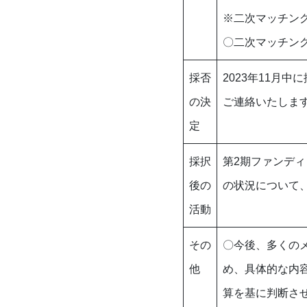
※二次マッチン
〇二次マッチング
採否
2023年11月
の決
ご連絡いたしま
定
採択
第2期ファンデ
後の
の状況について
活動
その
〇今後、多くの
他
め、具体的な内
算を基に判断さ