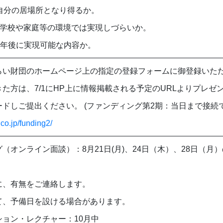
ace：自分の居場所となり得るか。
ent：学校や家庭等の環境では実現しづらいか。
ty：10年後に実現可能な内容か。
らい財団のホームページ上の指定の登録フォームに御登録いただ
きた方は、7/1にHP上に情報掲載される予定のURLよりプレ
ドしご提出ください。 (ファンディング第2期：当日まで接続
.co.jp/funding2/
（オンライン面談）：8月21日(月)、24日（木）、28日（月
定）
に、有無をご連絡します。
て、予備日を設ける場合があります。
ション・レクチャー：10月中