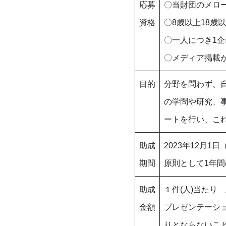
応募
〇当財団のメロ
資格
〇8歳以上18歳
〇一人につき1企
〇メディア掲載
目的
分野を問わず、
の学問や研究、
ートを行い、こ
助成
2023年12月1日
期間
原則として1年
助成
１件(人)当たり
金額
プレゼンテーシ
りとならないこ