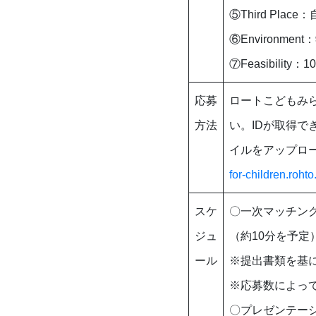
⑤Third Pl
⑥Environm
⑦Feasibili
応募
ロートこどもみ
方法
い。IDが取得で
イルをアップロー
for-children.rohto
スケ
〇一次マッチング
ジュ
（約10分を予
ール
※提出書類を基
※応募数によっ
〇プレゼンテー