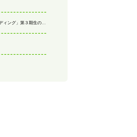
子どもたちの自分らしいアイデア実現に向けた探求 「ファンディング」第３期生の子どもたち５人と支援内容が決定