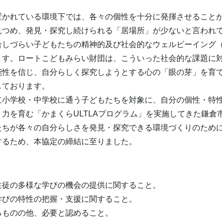
置かれている環境下では、各々の個性を十分に発揮させること
見つめ、発見・探究し続けられる「居場所」が少ないと言われ
合しづらい子どもたちの精神的及び社会的なウェルビーイング
ます。ロートこどもみらい財団は、こういった社会的な課題に
能性を信じ、自分らしく探究しようとする心の「眼の芽」を育
しております。
立小学校・中学校に通う子どもたちを対象に、自分の個性・特
力を育む「かまくらULTLAプログラム」を実施してきた鎌倉市
たちが各々の自分らしさを発見・探究できる環境づくりのため
するため、本協定の締結に至りました。
生徒の多様な学びの機会の提供に関すること。
学びの特性の把握・支援に関すること。
るものの他、必要と認めること。